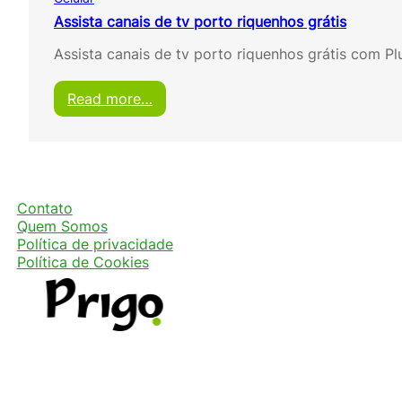
Assista canais de tv porto riquenhos grátis
Assista canais de tv porto riquenhos grátis com Pl
:
Read more…
A
s
s
i
s
t
Contato
a
Quem Somos
c
Política de privacidade
a
Política de Cookies
n
a
i
s
d
e
t