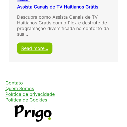
Assista Canais de TV Haitianos Grátis
Descubra como Assista Canais de TV
Haitianos Grátis com o Plex e desfrute de
programação diversificada no conforto da
sua…
:
Read more…
A
s
s
i
s
t
Contato
a
Quem Somos
C
Política de privacidade
a
Política de Cookies
n
a
i
s