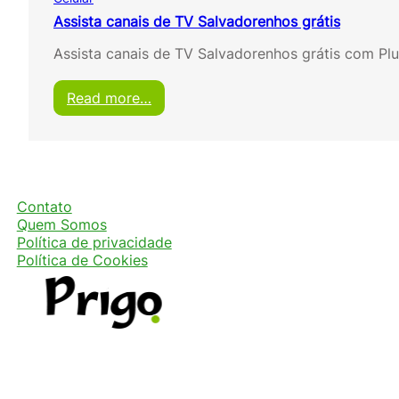
Assista canais de TV Salvadorenhos grátis
Assista canais de TV Salvadorenhos grátis com Plu
:
Read more…
A
s
s
i
s
t
Contato
a
Quem Somos
c
Política de privacidade
a
Política de Cookies
n
a
i
s
d
e
T