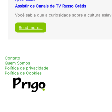
Assistir os Canais de TV Russo Grátis
Você sabia que a curiosidade sobre a cultura esla
:
Read more…
A
s
s
i
s
t
Contato
i
Quem Somos
r
Política de privacidade
o
Política de Cookies
s
C
a
n
a
i
s