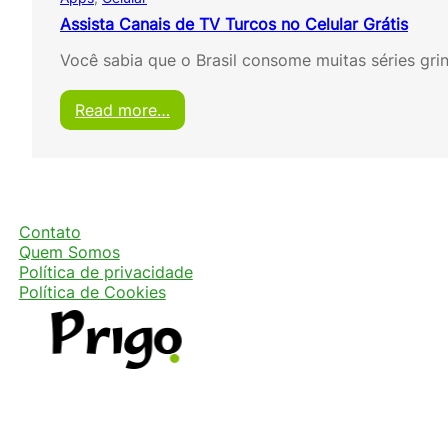
Assista Canais de TV Turcos no Celular Grátis
Você sabia que o Brasil consome muitas séries gri
:
Read more…
A
s
s
i
s
t
Contato
a
Quem Somos
C
Política de privacidade
a
Política de Cookies
n
a
i
s
d
e
T