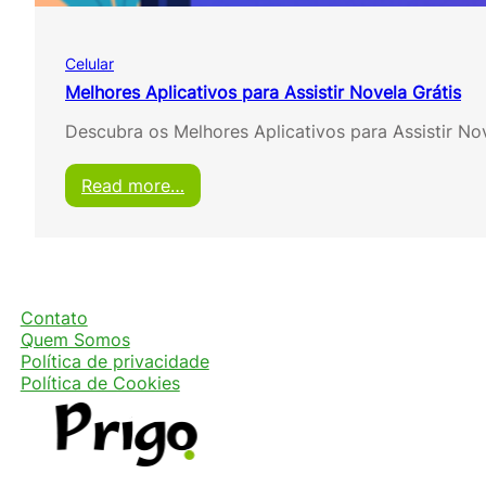
A
s
s
Celular
i
s
Melhores Aplicativos para Assistir Novela Grátis
t
Descubra os Melhores Aplicativos para Assistir N
i
r
N
:
Read more…
o
M
v
e
e
l
l
h
a
o
s
r
Contato
G
e
Quem Somos
r
s
Política de privacidade
á
A
Política de Cookies
t
p
i
l
s
i
c