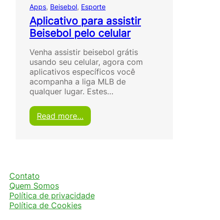
Apps
, 
Beisebol
, 
Esporte
Aplicativo para assistir
Beisebol pelo celular
Venha assistir beisebol grátis
usando seu celular, agora com
aplicativos específicos você
acompanha a liga MLB de
qualquer lugar. Estes…
:
Read more…
A
p
l
i
c
a
Contato
t
Quem Somos
i
Política de privacidade
v
Política de Cookies
o