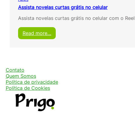
Assista novelas curtas grátis no celular
Assista novelas curtas grátis no celular com o Ree
:
Read more…
A
s
s
i
s
t
Contato
a
Quem Somos
n
Política de privacidade
o
Política de Cookies
v
e
l
a
s
c
u