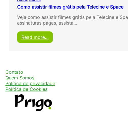
Como assistir filmes grátis pela Telecine e Space
Veja como assistir filmes grátis pela Telecine e 
assinaturas pagas, assista…
:
Read more…
C
o
m
o
a
s
Contato
s
Quem Somos
i
Política de privacidade
s
Política de Cookies
t
i
r
f
i
l