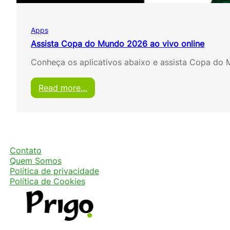
v
o
s
Apps
P
a
Assista Copa do Mundo 2026 ao vivo online
r
Conheça os aplicativos abaixo e assista Copa do 
a
A
s
:
Read more…
s
A
i
s
s
s
t
i
i
s
r
t
Contato
a
a
Quem Somos
C
C
Política de privacidade
o
o
Política de Cookies
p
p
a
a
d
d
o
o
M