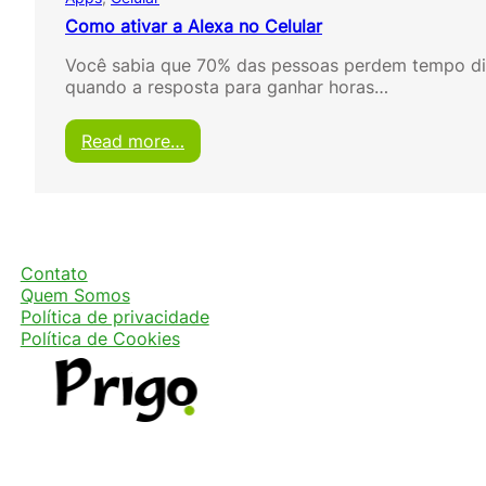
Como ativar a Alexa no Celular
Você sabia que 70% das pessoas perdem tempo di
quando a resposta para ganhar horas…
:
Read more…
C
o
m
o
a
t
Contato
i
Quem Somos
v
Política de privacidade
a
Política de Cookies
r
a
A
l
e
x