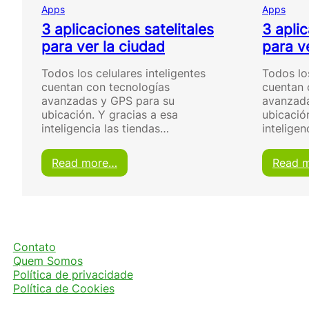
Apps
Apps
3 aplicaciones satelitales
3 aplic
para ver la ciudad
para v
Todos los celulares inteligentes
Todos los
cuentan con tecnologías
cuentan 
avanzadas y GPS para su
avanzada
ubicación. Y gracias a esa
ubicació
inteligencia las tiendas…
inteligen
:
Read more…
Read 
3
a
p
l
i
c
Contato
a
Quem Somos
c
Política de privacidade
i
Política de Cookies
o