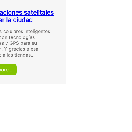
aciones satelitales
er la ciudad
 celulares inteligentes
con tecnologías
s y GPS para su
n. Y gracias a esa
cia las tiendas…
:
more…
3
a
p
l
i
c
a
c
i
o