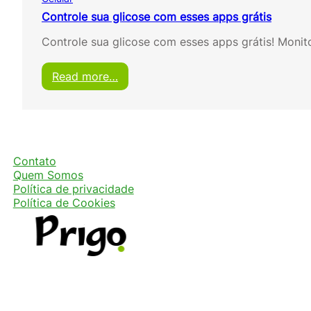
Controle sua glicose com esses apps grátis
Controle sua glicose com esses apps grátis! Monit
:
Read more…
C
o
n
t
r
o
Contato
l
Quem Somos
e
Política de privacidade
s
Política de Cookies
u
a
g
l
i
c
o