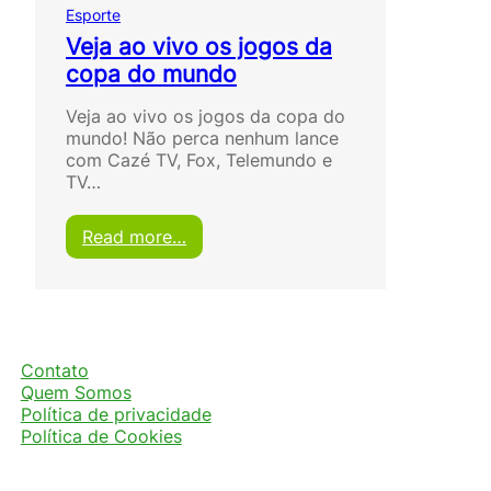
Esporte
Veja ao vivo os jogos da
copa do mundo
Veja ao vivo os jogos da copa do
mundo! Não perca nenhum lance
com Cazé TV, Fox, Telemundo e
TV…
:
Read more…
V
e
j
a
a
o
Contato
v
Quem Somos
i
Política de privacidade
v
Política de Cookies
o
o