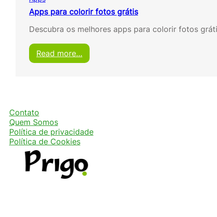
Apps para colorir fotos grátis
Descubra os melhores apps para colorir fotos gráti
:
Read more…
A
p
p
s
p
a
Contato
r
Quem Somos
a
Política de privacidade
c
Política de Cookies
o
l
o
r
i
r
f