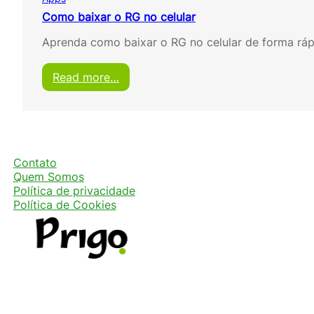
Como baixar o RG no celular
Aprenda como baixar o RG no celular de forma ráp
:
Read more…
C
o
m
o
b
a
Contato
i
Quem Somos
x
Política de privacidade
a
Política de Cookies
r
o
R
G
n
o
c