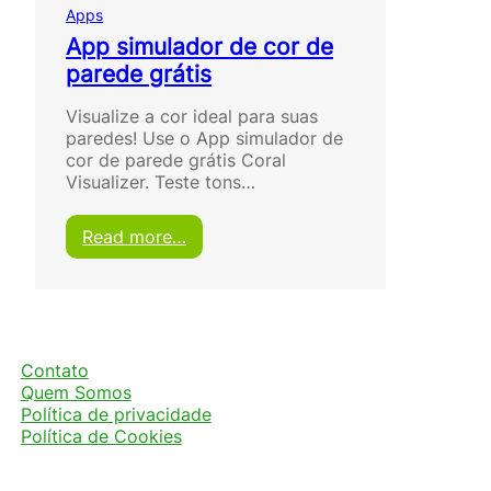
Apps
App simulador de cor de
parede grátis
Visualize a cor ideal para suas
paredes! Use o App simulador de
cor de parede grátis Coral
Visualizer. Teste tons…
:
Read more…
A
p
p
s
i
m
Contato
u
Quem Somos
l
Política de privacidade
a
Política de Cookies
d
o