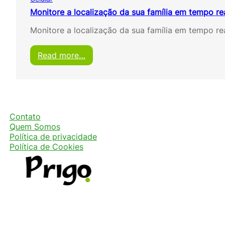
Monitore a localização da sua família em tempo re
Monitore a localização da sua família em tempo r
:
Read more…
M
o
n
i
t
o
Contato
r
Quem Somos
e
Política de privacidade
a
Política de Cookies
l
o
c
a
l
i
z