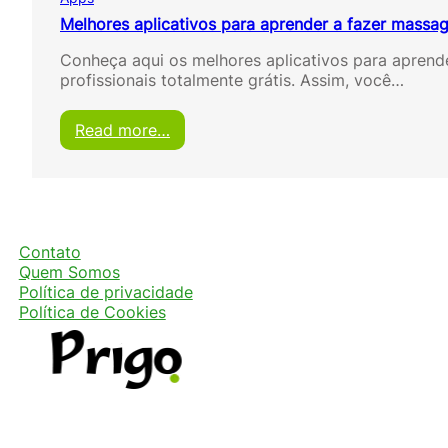
Melhores aplicativos para aprender a fazer massa
Conheça aqui os melhores aplicativos para apren
profissionais totalmente grátis. Assim, você…
:
Read more…
M
e
l
h
o
r
Contato
e
Quem Somos
s
Política de privacidade
a
Política de Cookies
p
l
i
c
a
t