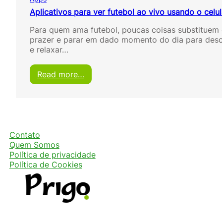
Aplicativos para ver futebol ao vivo usando o celul
Para quem ama futebol, poucas coisas substituem
prazer e parar em dado momento do dia para des
e relaxar…
:
Read more…
A
p
l
i
c
a
Contato
t
Quem Somos
i
Política de privacidade
v
Política de Cookies
o
s
p
a
r