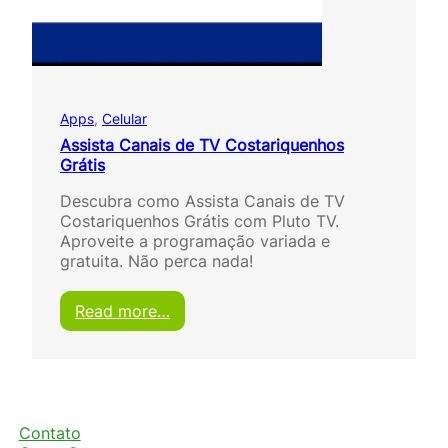
d
e
T
V
H
a
Apps
, 
Celular
i
t
Assista Canais de TV Costariquenhos
i
Grátis
a
Descubra como Assista Canais de TV
n
Costariquenhos Grátis com Pluto TV.
o
Aproveite a programação variada e
s
gratuita. Não perca nada!
G
r
á
:
Read more…
t
A
i
s
s
s
i
s
t
Contato