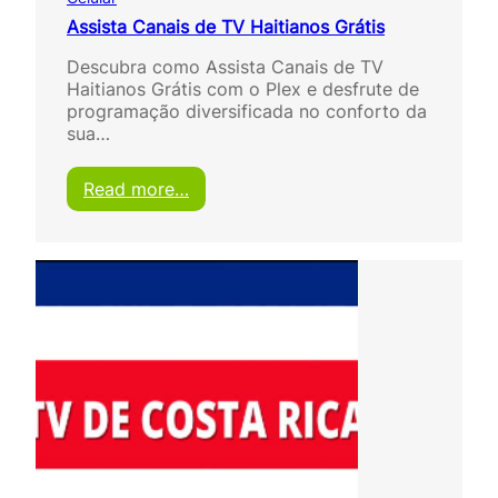
Assista Canais de TV Haitianos Grátis
Descubra como Assista Canais de TV
Haitianos Grátis com o Plex e desfrute de
programação diversificada no conforto da
sua…
:
Read more…
A
s
s
i
s
t
a
C
a
n
a
i
s