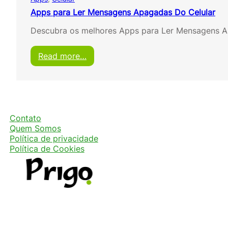
Apps para Ler Mensagens Apagadas Do Celular
Descubra os melhores Apps para Ler Mensagens A
:
Read more…
A
p
p
s
p
a
Contato
r
Quem Somos
a
Política de privacidade
L
Política de Cookies
e
r
M
e
n
s
a