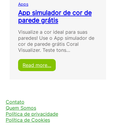
Apps
App simulador de cor de
parede grátis
Visualize a cor ideal para suas
paredes! Use o App simulador de
cor de parede grátis Coral
Visualizer. Teste tons…
:
Read more…
A
p
p
s
i
m
Contato
u
Quem Somos
l
Política de privacidade
a
Política de Cookies
d
o