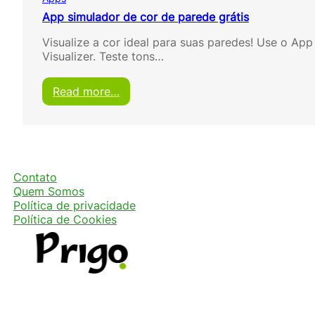
App simulador de cor de parede grátis
Visualize a cor ideal para suas paredes! Use o App
Visualizer. Teste tons…
:
Read more…
A
p
p
s
i
m
Contato
u
Quem Somos
l
Política de privacidade
a
Política de Cookies
d
o
r
d
e
c