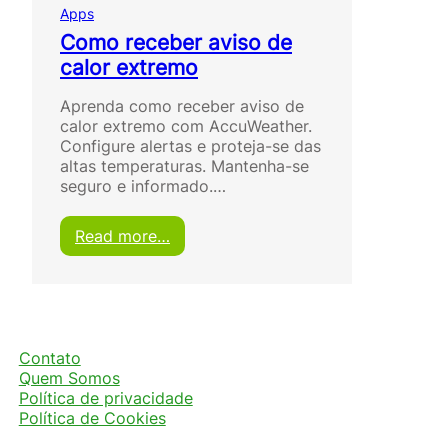
Apps
Como receber aviso de
calor extremo
Aprenda como receber aviso de
calor extremo com AccuWeather.
Configure alertas e proteja-se das
altas temperaturas. Mantenha-se
seguro e informado.…
:
Read more…
C
o
m
o
r
e
Contato
c
Quem Somos
e
Política de privacidade
b
Política de Cookies
e