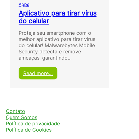
Apps
Aplicativo para tirar vírus
do celular
Proteja seu smartphone com o
melhor aplicativo para tirar vírus
do celular! Malwarebytes Mobile
Security detecta e remove
ameaças, garantindo…
:
Read more…
A
p
l
i
c
a
Contato
t
Quem Somos
i
Política de privacidade
v
Política de Cookies
o