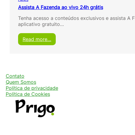
Assista A Fazenda ao vivo 24h grátis
Tenha acesso a conteúdos exclusivos e assista A F
aplicativo gratuito…
:
Read more…
A
s
s
i
s
t
Contato
a
Quem Somos
A
Política de privacidade
F
Política de Cookies
a
z
e
n
d
a