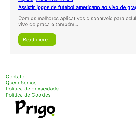
Assistir jogos de futebol americano ao vivo de gra
Com os melhores aplicativos disponíveis para celu
vivo de graça e também…
:
Read more…
A
s
s
i
s
t
Contato
i
Quem Somos
r
Política de privacidade
j
Política de Cookies
o
g
o
s
d
e