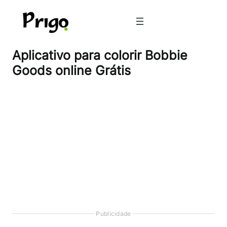
Pular
para
o
conteúdo
Aplicativo para colorir Bobbie
Goods online Grátis
Publicidade