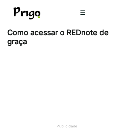
Pular
para
o
conteúdo
Como acessar o REDnote de
graça
Publicidade