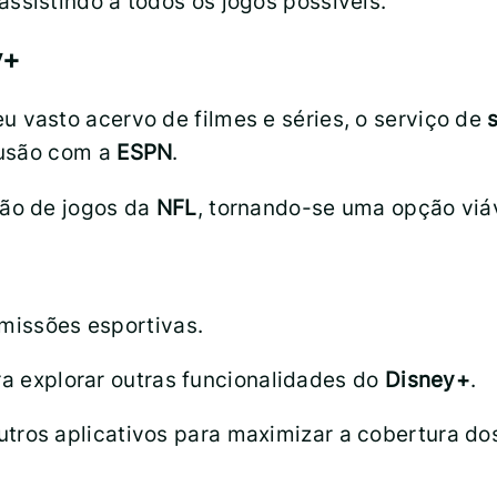
assistindo a todos os jogos possíveis.
y+
u vasto acervo de filmes e séries, o serviço de
fusão com a
ESPN
.
são de jogos da
NFL
, tornando-se uma opção viáv
smissões esportivas.
ra explorar outras funcionalidades do
Disney+
.
tros aplicativos para maximizar a cobertura dos