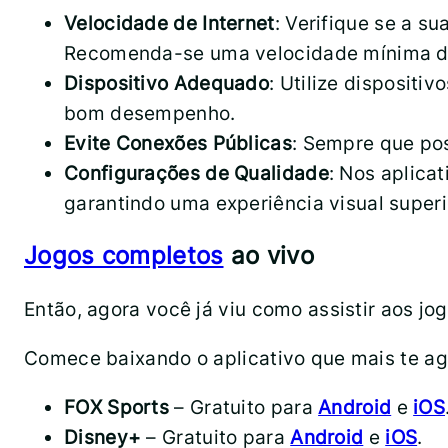
Velocidade de Internet
: Verifique se a s
Recomenda-se uma velocidade mínima d
Dispositivo Adequado
: Utilize dispositi
bom desempenho.
Evite Conexões Públicas
: Sempre que pos
Configurações de Qualidade
: Nos aplica
garantindo uma experiência visual superi
Jogos completos
ao vivo
Então, agora você já viu como assistir aos j
Comece baixando o aplicativo que mais te a
FOX Sports
– Gratuito para
Android
e
iOS
Disney+
– Gratuito para
Android
e
iOS
.