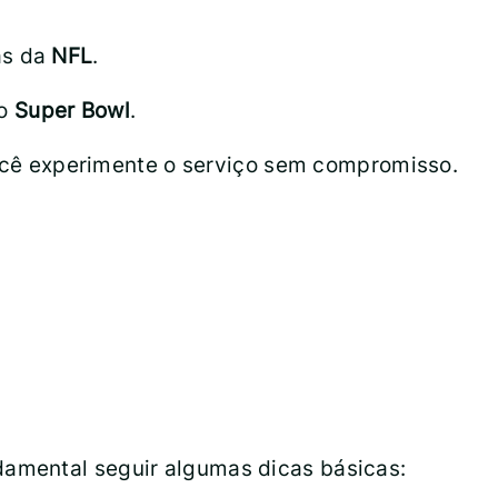
ãs da
NFL
.
 o
Super Bowl
.
ocê experimente o serviço sem compromisso.
damental seguir algumas dicas básicas: