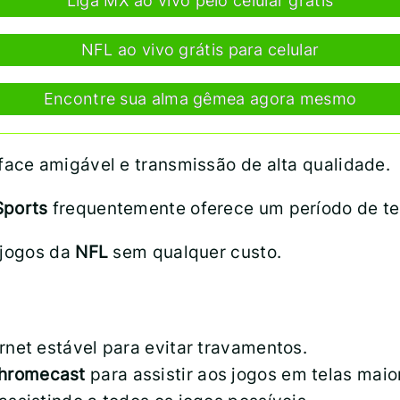
Liga MX ao vivo pelo celular grátis
NFL ao vivo grátis para celular
Encontre sua alma gêmea agora mesmo
face amigável e transmissão de alta qualidade.
Sports
frequentemente oferece um período de tes
 jogos da
NFL
sem qualquer custo.
rnet estável para evitar travamentos.
hromecast
para assistir aos jogos em telas maio