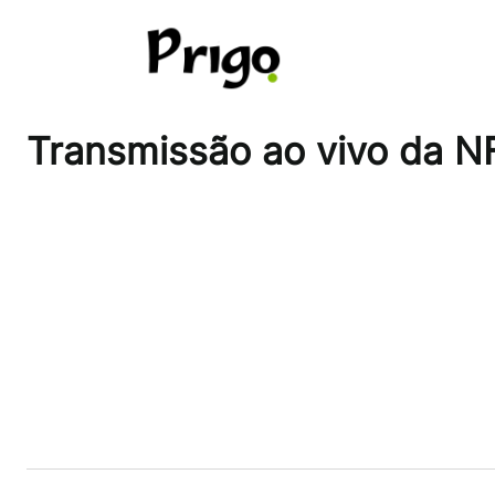
Pular
para
o
conteúdo
Transmissão ao vivo da N