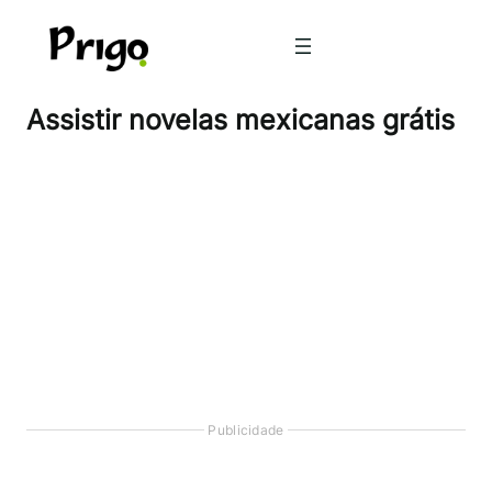
Pular
para
o
conteúdo
Assistir novelas mexicanas grátis
Publicidade