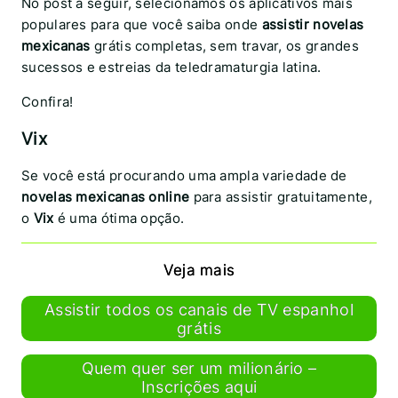
No post a seguir, selecionamos os aplicativos mais
populares para que você saiba onde
assistir novelas
mexicanas
grátis completas, sem travar, os grandes
sucessos e estreias da teledramaturgia latina.
Confira!
Vix
Se você está procurando uma ampla variedade de
novelas mexicanas online
para assistir gratuitamente,
o
Vix
é uma ótima opção.
Veja mais
Assistir todos os canais de TV espanhol
grátis
Quem quer ser um milionário –
Inscrições aqui