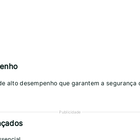
penho
de alto desempenho que garantem a segurança d
Publicidade
nçados
sencial.