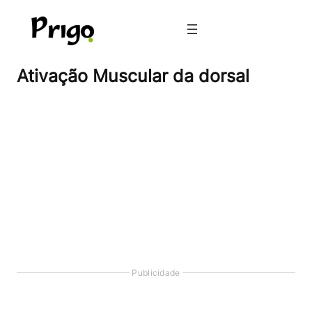
Pular
para
o
conteúdo
Ativação Muscular da dorsal
Publicidade